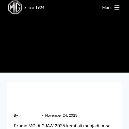
Menu
MG Maxus 9
BERITA MG MAKASSAR
Promo MG di GJAW 2025 Dengan Pilihan Line up
Terbaru
By
mgmakassar
November 24, 2025
Promo MG di GJAW 2025 kembali menjadi pusat