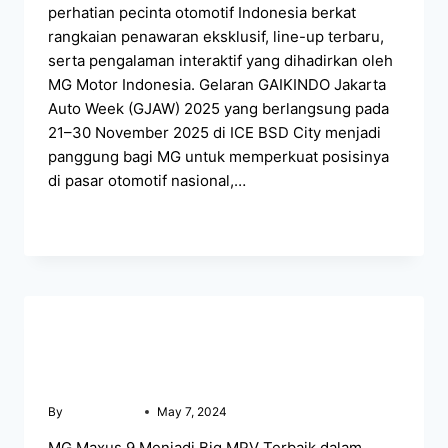
perhatian pecinta otomotif Indonesia berkat
rangkaian penawaran eksklusif, line-up terbaru,
serta pengalaman interaktif yang dihadirkan oleh
MG Motor Indonesia. Gelaran GAIKINDO Jakarta
Auto Week (GJAW) 2025 yang berlangsung pada
21–30 November 2025 di ICE BSD City menjadi
panggung bagi MG untuk memperkuat posisinya
di pasar otomotif nasional,…
READ MORE
BERITA MG MAKASSAR
MG Maxus 9 Menjadi Big MPV Terbaik di PEVS
2024
By
mgmakassar
May 7, 2024
MG Maxus 9 Menjadi Big MPV Terbaik dalam