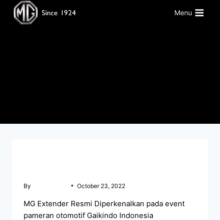
Menu
MG Extender
BERITA MG MAKASSAR
MG Extender Resmi Diperkenalkan
By
mgmakassar
October 23, 2022
MG Extender Resmi Diperkenalkan pada event
pameran otomotif Gaikindo Indonesia